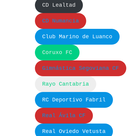
CD Lealtad
CD Numancia
Club Marino de Luanco
Coruxo FC
Gimnástica Segoviana CF
Rayo Cantabria
RC Deportivo Fabril
Real Ávila CF
Real Oviedo Vetusta