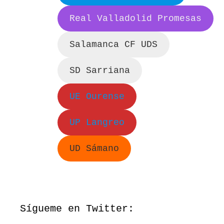
Real Valladolid Promesas
Salamanca CF UDS
SD Sarriana
UE Ourense
UP Langreo
UD Sámano
Sígueme en Twitter: