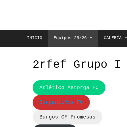
Saltar
al
contenido
INICIO
Equipos 25/26
GALERÍA
2rfef Grupo I
Atlético Astorga FC
Bergantiños FC
Burgos CF Promesas