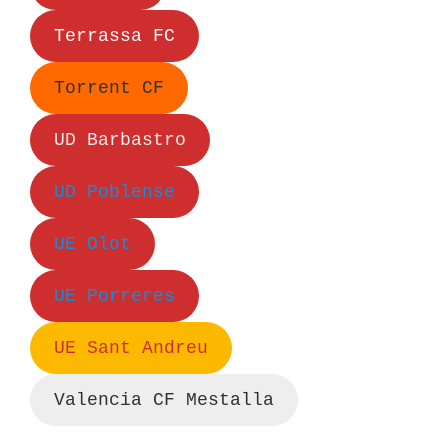
Terrassa FC
Torrent CF
UD Barbastro
UD Poblense
UE Olot
UE Porreres
UE Sant Andreu
Valencia CF Mestalla