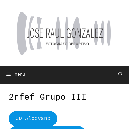
Saltar
al
contenido
Menú
2rfef Grupo III
CD Alcoyano