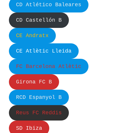
CD Atlético Baleares
CD Castellón B
CE Andratx
CE Atlètic Lleida
FC Barcelona Atlètic
Girona FC B
RCD Espanyol B
Reus FC Reddis
SD Ibiza