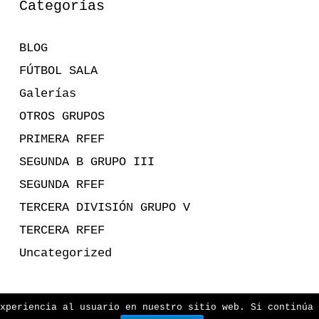
Categorías
BLOG
FÚTBOL SALA
Galerías
OTROS GRUPOS
PRIMERA RFEF
SEGUNDA B GRUPO III
SEGUNDA RFEF
TERCERA DIVISIÓN GRUPO V
TERCERA RFEF
Uncategorized
xperiencia al usuario en nuestro sitio web. Si continúa 
2026 José Raúl González
• Funciona con
GeneratePr