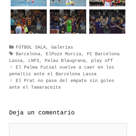
C
FÚTBOL SALA
,
Galerías
a
E
Barcelona
,
ElPozo Murcia
,
FC Barcelona
Lassa
t
t
,
LNFS
,
Palau Blaugrana
,
play off
N
e
i
El Palma Futsal vuelve a caer en los
a
penaltis ante el Barcelona Lassa
g
q
v
o
u
El Prat no pasa del empate sin goles
e
ante el Tamaraceite
r
e
g
í
t
a
a
a
c
s
s
Deja un comentario
i
ó
C
n
o
d