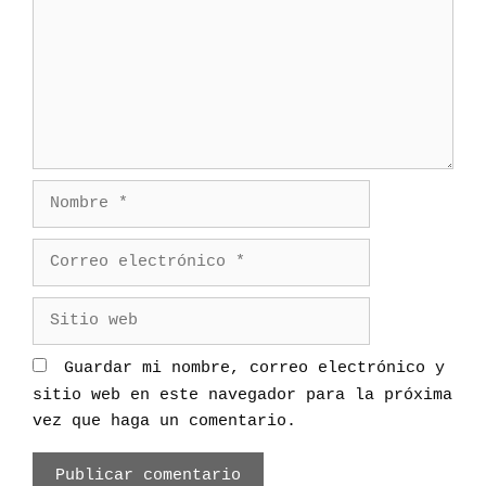
e
m
e
e
n
n
t
t
r
a
a
r
d
i
a
N
o
s
o
m
C
b
o
r
r
S
e
r
i
e
t
Guardar mi nombre, correo electrónico y
o
i
sitio web en este navegador para la próxima
e
o
vez que haga un comentario.
l
w
e
e
c