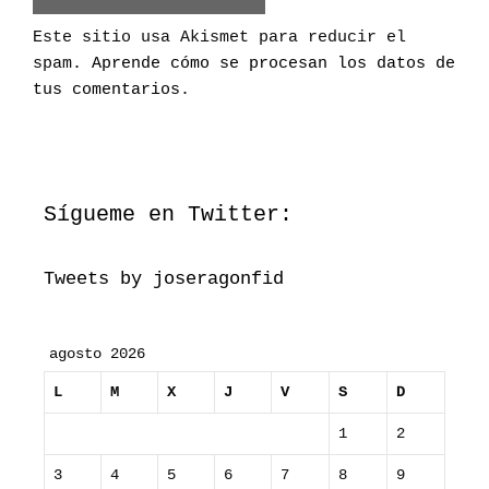
b
t
Este sitio usa Akismet para reducir el
r
spam.
Aprende cómo se procesan los datos de
ó
tus comentarios
.
n
i
c
o
Sígueme en Twitter:
Tweets by joseragonfid
agosto 2026
L
M
X
J
V
S
D
1
2
3
4
5
6
7
8
9