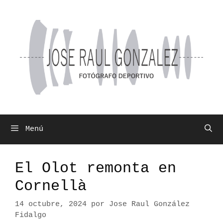
Saltar
al
contenido
Menú
El Olot remonta en
Cornellà
14 octubre, 2024
por
Jose Raul González
Fidalgo