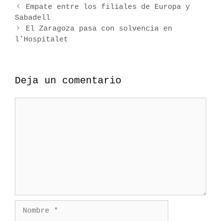
N
g
q
Empate entre los filiales de Europa y
a
Sabadell
o
u
v
r
e
El Zaragoza pasa con solvencia en
e
l’Hospitalet
í
t
g
a
a
a
s
s
c
Deja un comentario
i
ó
C
n
o
d
e
m
e
e
n
n
t
t
r
a
a
r
d
i
a
N
o
s
o