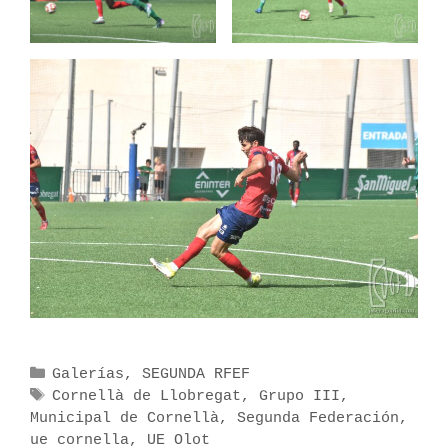
C
Galerías
,
SEGUNDA RFEF
a
E
Cornellà de Llobregat
,
Grupo III
,
Municipal de Cornellà
t
t
,
Segunda Federación
,
ue cornella
e
i
,
UE Olot