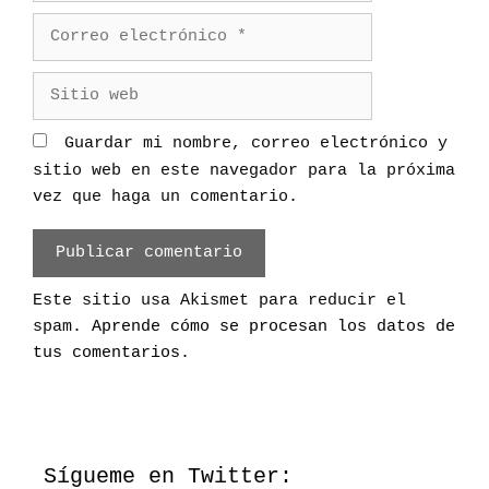
m
C
b
o
r
r
S
e
r
i
e
t
Guardar mi nombre, correo electrónico y
o
i
sitio web en este navegador para la próxima
e
o
vez que haga un comentario.
l
w
e
e
c
b
t
Este sitio usa Akismet para reducir el
r
spam.
Aprende cómo se procesan los datos de
ó
tus comentarios
.
n
i
c
o
Sígueme en Twitter: