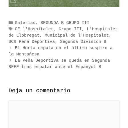
C
Galerías
,
SEGUNDA B GRUPO III
a
E
CE l'Hospitalet
,
Grupo III
,
L'Hospitalet
de Llobregat
t
t
,
Municipal de l'Hospitalet
,
SCR Peña Deportiva
e
i
,
Segunda División B
N
g
q
El Horta empata en el último suspiro a
a
la Montañesa
o
u
v
r
e
La Peña Deportiva se queda en Segunda
e
RFEF tras empatar ante el Espanyol B
í
t
g
a
a
a
s
s
c
Deja un comentario
i
ó
C
n
o
d
e
m
e
e