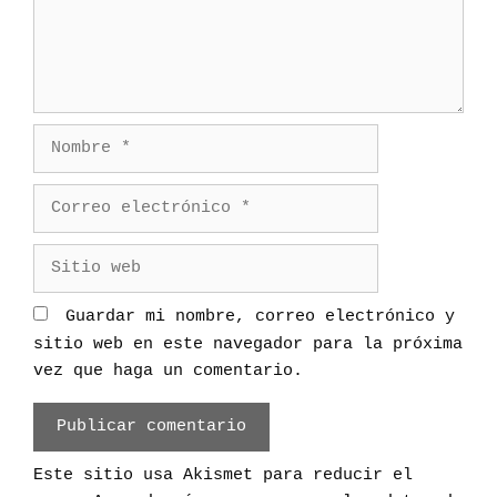
n
n
t
t
r
a
a
r
d
i
a
N
o
s
o
m
C
b
o
r
r
S
e
r
i
e
t
Guardar mi nombre, correo electrónico y
o
i
sitio web en este navegador para la próxima
e
o
vez que haga un comentario.
l
w
e
e
c
b
t
Este sitio usa Akismet para reducir el
r