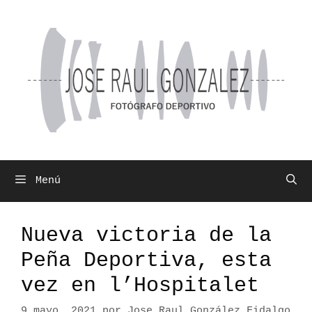
Saltar
al
contenido
Menú
Nueva victoria de la
Peña Deportiva, esta
vez en l’Hospitalet
9 mayo, 2021
por
Jose Raul González Fidalgo