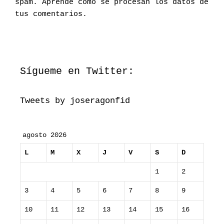
spam.
Aprende cómo se procesan los datos de
ó
tus comentarios
.
n
i
c
o
Sígueme en Twitter:
Tweets by joseragonfid
agosto 2026
L
M
X
J
V
S
D
1
2
3
4
5
6
7
8
9
10
11
12
13
14
15
16